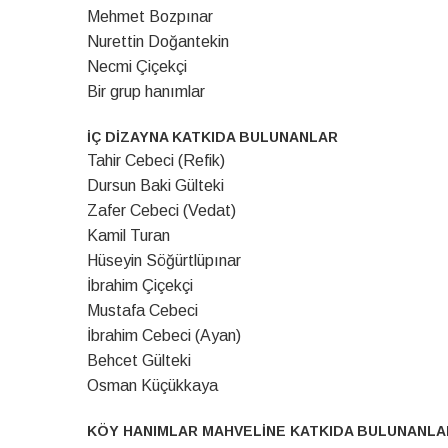
Mehmet Bozpınar
Nurettin Doğantekin
Necmi Çiçekçi
Bir grup hanımlar
İÇ DİZAYNA KATKIDA BULUNANLAR
Tahir Cebeci (Refik)
Dursun Baki Gülteki
Zafer Cebeci (Vedat)
Kamil Turan
Hüseyin Söğürtlüpınar
İbrahim Çiçekçi
Mustafa Cebeci
İbrahim Cebeci (Ayan)
Behcet Gülteki
Osman Küçükkaya
KÖY HANIMLAR MAHVELİNE KATKIDA BULUNANLA