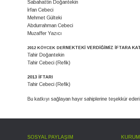
Sabahattin Doğantekin
İrfan Cebeci
Mehmet Gülteki
Abdurrahman Cebeci
Muzaffer Yazıcı
RNEKTEKİ VERDİĞİMİZ İFTARA KA
2012 KÖYCEK DE
Tahir Doğantekin
Tahir Cebeci (Refik)
2013 İFTARI
Tahir Cebeci (Refik)
Bu katkıyı sağlayan hayır sahiplerine teşekkür ederiz.
SOSYAL PAYLAŞIM
KURUM